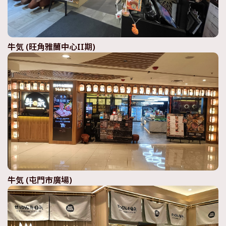
牛気 (旺角雅蘭中心II期)
牛気 (屯門市廣場)