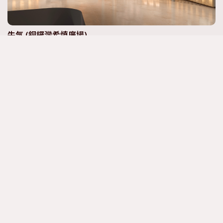
牛気 (銅鑼灣希慎廣場)
牛気 (將軍澳中心)