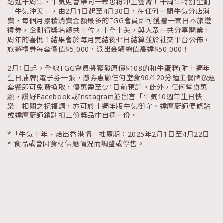
踏進十周年，牛気更會帶同一眾忠粉沖上雲霄！十周年特別企劃
「牛気沖天」，由2月1日起至4月30日，在任何一間牛気分店消
費，每個月累積消費金額最多的TGG會員即可獲贈一套日本旅遊
禮券，企劃得獎名額共十位，十全十美，與大眾一共分享開業十
周年的喜悅！結果會於每月完結後七日結算並於社交平台公佈，
旅遊禮券每套價值$5,000，派出金額總值高達$50,000！
2月1日起，全線TGG會員將獲發原價$108的和牛蛋糕(附十週年
生日插牌)電子券一張，憑券惠顧任何堂食90/120分鐘主餐牌放題
套餐即可免費換取，優惠需至少1日前預訂。此外，任何堂食惠
顧，讚好Facebook或Instagram並留言「牛気10週年生日快
樂」相關之祝福詞，亦可於十週年版牛気御守、達摩廚師便條貼
或達摩廚師鎖匙扣三份獎品中自選一份。
*「牛気十年．烚出香港情」推廣期：2025年2月1日至4月22日
* 食品或會因食材供應情況而調整或停售。