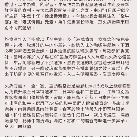
香港，以牛為鮮」的宗旨，牛気致力為食客嚴選優質牛肉及最新
鮮健康的食材，今次為慶祝開業十周年之喜，由2月1日起呈獻全
新主題
「牛気十年．烚出香港情」
，全線火鍋套餐將注入
「全牛
宴」
及
「港式情懷」
元素
，為牛気忠實粉絲及一眾火鍋迷帶來與
別不同的體驗。
熱食區加入了多款以「全牛宴」及「港式情懷」為概念的特色美
饌，包括一咬爆汁的牛肉小籠包、軟腍入味的咖喱牛筋腩、下酒
必吃的辣酒煮黃金螺、甘香油潤的臘味糯米飯等，每款都鮮香惹
味。醬料區亦加入了瑤柱XO醬及海鮮醬兩大人氣港式火鍋必備醬
料。甜品同樣新增了不少選擇，滋潤養選的桃膠雪蓮子燉銀耳絕
對不容錯過，另一款玫瑰雪燕蛋撻亦有排毒養顏之效。雪糕則帶
來了坊間少見的雞蛋仔味雪糕，入口有明顯蛋香，像真度極高！
火鍋方面，「全牛宴」重頭戲當然是惠顧Level 5或以上級別套餐
可免費升級至日本特選和牛「日本縣產和牛盲盒」。牛気特別為
食客搜羅來自位於熊本、宮崎、鹿兒島、京都，日本四個不同縣
府出產的和牛，選用了A4級的和牛肩胛肉眼做成盲盒，脂肪比例
完美，肉質柔嫩且肉汁豐富，食客於晚市時段入座即可無限追
加，和牛產區會按供應輪換。配合牛気其中一款招牌湯底─湯頭
清澈的「秘傳牛肉清湯」湯底，將和牛的脂香肉味進一步昇華，
令人回味無窮。