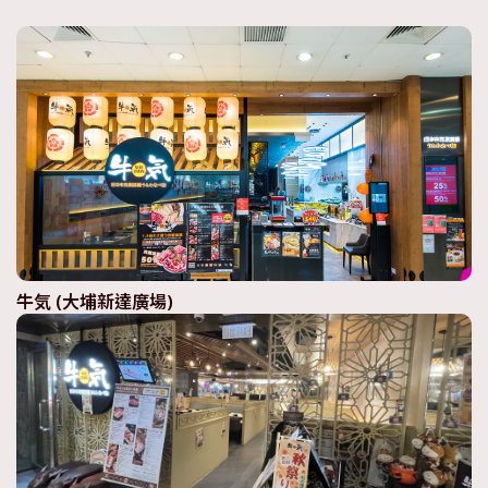
牛気 (大埔新達廣場)