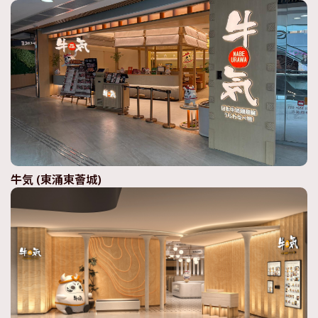
牛気 (東涌東薈城)