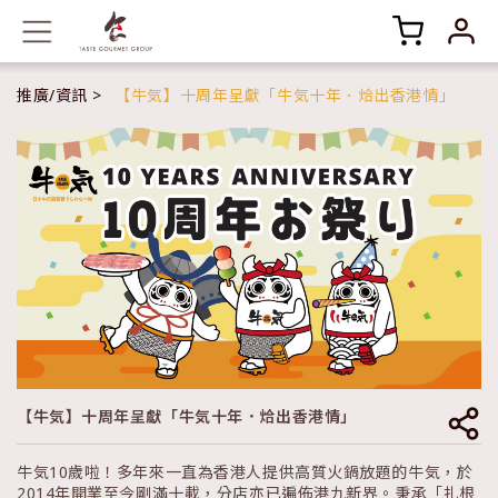
推廣/資訊
【牛気】十周年呈獻「牛気十年．烚出香港情」
【牛気】十周年呈獻「牛気十年．烚出香港情」
牛気10歲啦！多年來一直為香港人提供高質火鍋放題的牛気，於
2014年開業至今剛滿十載，分店亦已遍佈港九新界。秉承「扎根