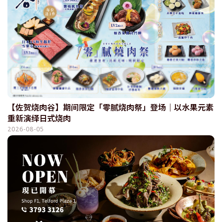
【佐贺烧肉谷】期间限定「零腻烧肉祭」登场｜以水果元素
重新演绎日式烧肉
2026-08-05