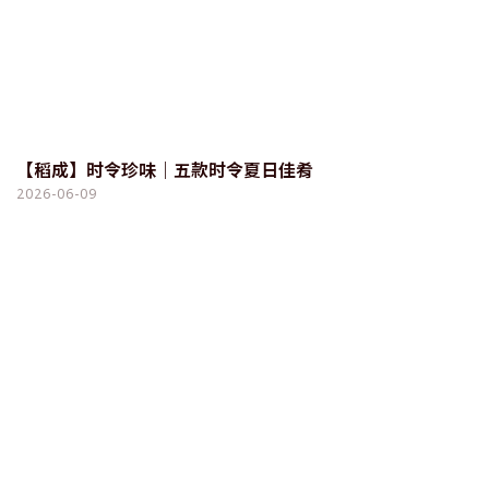
【稻成】时令珍味｜五款时令夏日佳肴
2026-06-09