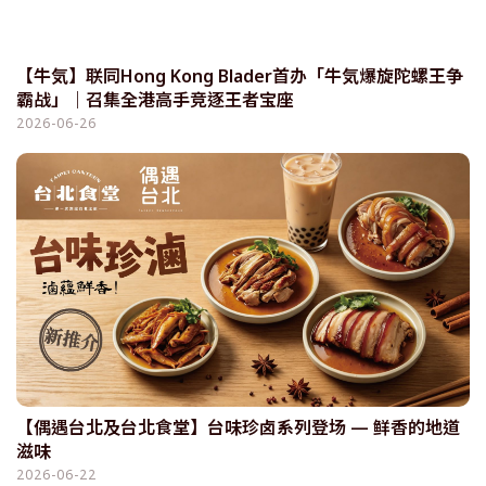
【牛気】联同Hong Kong Blader首办「牛気爆旋陀螺王争
霸战」｜召集全港高手竞逐王者宝座
2026-06-26
【偶遇台北及台北食堂】台味珍卤系列登场 — 鲜香的地道
滋味
2026-06-22